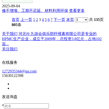
2025-09-04
修不增项、工期不迟延、材料利用环保
查看更多
首页
上一页
1
2
3
4
5
6
7
下一页
末页
共
135
页
805
条
关于我们
河北j9·九游会俱乐部纤维素有限公司是专业的
HPMC生产企业，成立于2009年，总投资3.8亿元，占地102
亩...
关注我们
在线服务
1272935344@qq.com
15630122398
发送询盘
*